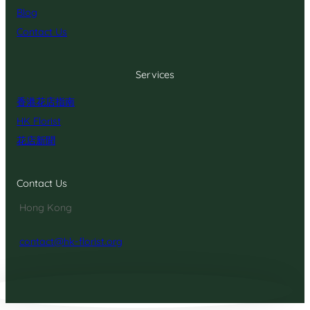
Blog
Contact Us
Services
香港花店指南
HK Florist
花店新聞
Contact Us
Hong Kong
contact@hk-florist.org