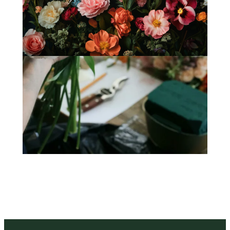
Fleurology by H.：奢華花藝工作室
Categories
Flower Delivery
(123)
HK Florist Directory
(30)
Journal
(7)