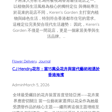
下將深入分析它為何被視為香港最佳花店之一。
以植物與生活風格為核心的獨特定位 與傳統專注
於花束的花店不同，Keren’s Garden 主打室內植
物與綠色生活，特別符合香港都市住宅的需求。
這種定位完美契合現代生活趨勢： 因此，Keren’s
Garden 不僅是一間花店，更是一個家居美學與生
活品牌。…
Flower Delivery
, 
Journal
CJ Hendry花市：當15萬朵花卉與當代藝術相遇於
香港海濱
Admin
March 5, 2026
全球最受矚目的花卉裝置首度登陸亞洲——花卉業
界應密切關注 當一位藝術家選擇以花朵作為她最
受讚譽作品的核心主題——繼而將這個主題增殖至