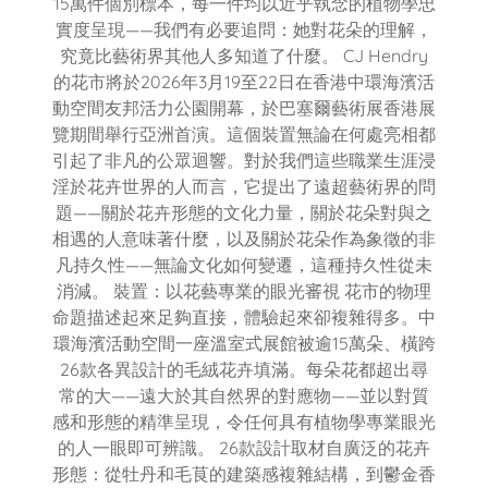
15萬件個別標本，每一件均以近乎執念的植物學忠
實度呈現——我們有必要追問：她對花朵的理解，
究竟比藝術界其他人多知道了什麼。 CJ Hendry
的花市將於2026年3月19至22日在香港中環海濱活
動空間友邦活力公園開幕，於巴塞爾藝術展香港展
覽期間舉行亞洲首演。這個裝置無論在何處亮相都
引起了非凡的公眾迴響。對於我們這些職業生涯浸
淫於花卉世界的人而言，它提出了遠超藝術界的問
題——關於花卉形態的文化力量，關於花朵對與之
相遇的人意味著什麼，以及關於花朵作為象徵的非
凡持久性——無論文化如何變遷，這種持久性從未
消減。 裝置：以花藝專業的眼光審視 花市的物理
命題描述起來足夠直接，體驗起來卻複雜得多。中
環海濱活動空間一座溫室式展館被逾15萬朵、橫跨
26款各異設計的毛絨花卉填滿。每朵花都超出尋
常的大——遠大於其自然界的對應物——並以對質
感和形態的精準呈現，令任何具有植物學專業眼光
的人一眼即可辨識。 26款設計取材自廣泛的花卉
形態：從牡丹和毛茛的建築感複雜結構，到鬱金香