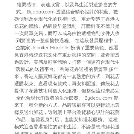
維繫感情、表達欣賞，以及為生活製造驚喜的方
式。 Bydeau.com 透過結合精心設計的花藝、數
碼便利及更現代化的送禮理念，重新塑造了香港人
送花的體驗。品牌較早意識到，訂購鮮花不應只是
一次簡單交易，而可以成為由挑選禮物到收件人收
到驚喜的一整個愉快過程。 在這段發展歷程中，
企業家 Jennifer Margolin 扮演了重要角色。她看
見香港傳統送花文化有重新演繹的空間，並希望透
過設計、美感及顧客體驗，打造一個更符合現代生
活模式的送禮平台。 香港花卉送禮的新篇章 多年
來，香港人購買鮮花都有一套熟悉的方式：到花店
選購花束、查看現有款式，再安排配送。傳統花店
提供了花藝技術與個人化服務，但整個流程未必完
全配合現代消費者的生活節奏。 Bydeau.com 帶
來了一種全新的方式。品牌讓顧客可以更輕鬆地選
擇及送出鮮花，透過網上平台瀏覽精心設計的花藝
作品，無需親身到店，也能安排送花服務。 這種
模式迎合香港繁忙的都市生活。不論是想將鮮花送
到城市不同角落、安排即興驚喜，還是身處海外希