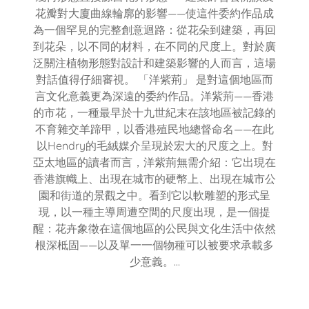
花瓣對大廈曲線輪廓的影響——使這件委約作品成
為一個罕見的完整創意迴路：從花朵到建築，再回
到花朵，以不同的材料，在不同的尺度上。對於廣
泛關注植物形態對設計和建築影響的人而言，這場
對話值得仔細審視。 「洋紫荊」 是對這個地區而
言文化意義更為深遠的委約作品。洋紫荊——香港
的市花，一種最早於十九世紀末在該地區被記錄的
不育雜交羊蹄甲，以香港殖民地總督命名——在此
以Hendry的毛絨媒介呈現於宏大的尺度之上。對
亞太地區的讀者而言，洋紫荊無需介紹：它出現在
香港旗幟上、出現在城市的硬幣上、出現在城市公
園和街道的景觀之中。看到它以軟雕塑的形式呈
現，以一種主導周遭空間的尺度出現，是一個提
醒：花卉象徵在這個地區的公民與文化生活中依然
根深柢固——以及單一一個物種可以被要求承載多
少意義。…