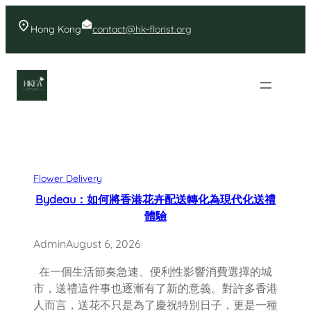
Skip
to
Hong Kong
contact@hk-florist.org
content
香港花店- 首頁花店推薦
Flower Delivery
Bydeau：如何將香港花卉配送轉化為現代化送禮
體驗
Admin
August 6, 2026
在一個生活節奏急速、便利性影響消費選擇的城
市，送禮這件事也逐漸有了新的意義。對許多香港
人而言，送花不只是為了慶祝特別日子，更是一種