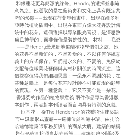
和銀蓮花更為簡潔的線條。Hendry的選擇並非隨
意為之。她選取的是在藝術史和文化上具有既定共
鳴的形態——出現在荷蘭靜物畫中、出現在維多利
亞時代植物插圖中、出現在東西方偉大花卉設計傳
統中的花朵。這個選擇以專業眼光審視，是深思熟
慮且博學的，而非僅僅是裝飾性的。 材料——毛絨
——是Hendry最果斷地偏離植物學慣例之處。她
的花卉不是新鮮的，不是乾燥的，不以任何傳統意
義上的方式保存。它們是永久的、不變的、免疫於
支配每位職業花藝師與其材料關係的時間流逝。這
個觀察值得我們細細思量：一朵永不凋謝的花，在
某種意義上，是每位花卉設計師不可能實現的願望
的實現。在另一種意義上，它又不完全是一朵花。
香港委約作品的植物學意義 兩件作品專為香港版
本創作，兩者對本刊讀者而言均具有特別的意義。
「恒基花」 從The Henderson的花瓣衍生建築語
言中汲取形式靈感——這棟位於香港中環、由扎哈·
哈迪德建築師事務所設計的商業大廈。建築的結構
幾何形態直接源自花卉形態——建築師曾公開談及