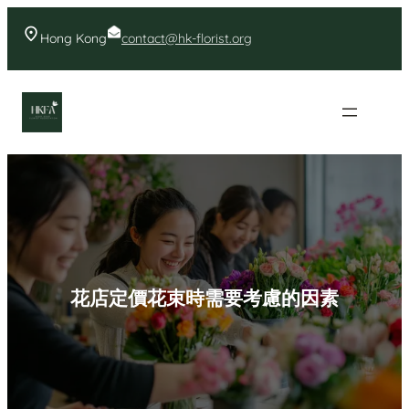
Skip
to
Hong Kong
contact@hk-florist.org
content
香港花店- 首頁花店推薦
花店定價花束時需要考慮的因素