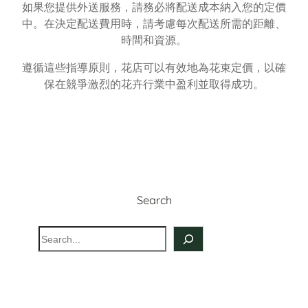
如果您提供外送服務，請務必將配送成本納入您的定價
中。在決定配送費用時，請考慮每次配送所需的距離、
時間和資源。
遵循這些指導原則，花店可以有效地為花束定價，以確
保在競爭激烈的花卉行業中盈利並取得成功。
Search
S
e
a
r
c