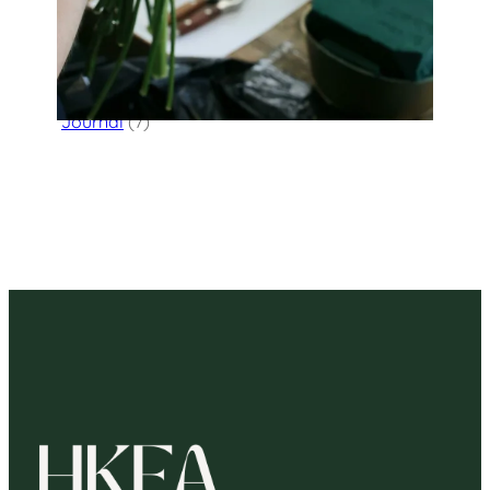
Flower Delivery
(123)
HK Florist Directory
(30)
Journal
(7)