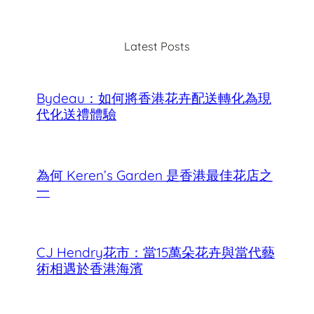
r
c
Latest Posts
h
Bydeau：如何將香港花卉配送轉化為現
代化送禮體驗
為何 Keren’s Garden 是香港最佳花店之
一
CJ Hendry花市：當15萬朵花卉與當代藝
術相遇於香港海濱