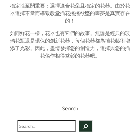
穩定性至關重要：選擇適合花朵且穩定的花器。由於花
器選擇不當而導致教堂插花搖搖欲墜的噩夢是真實存在
的！
如同鮮花一樣，花器也有它們的故事。無論是經典的玻
璃花瓶還是環保的創新花器，每個花器都為插花藝術增
添了光彩。因此，盡情發揮您的創造力，選擇與您的插
花傑作相得益彰的花器吧。
Search
S
e
a