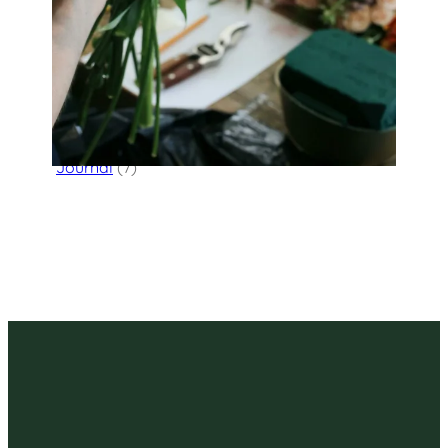
Categories
Flower Delivery
(123)
HK Florist Directory
(30)
Journal
(7)