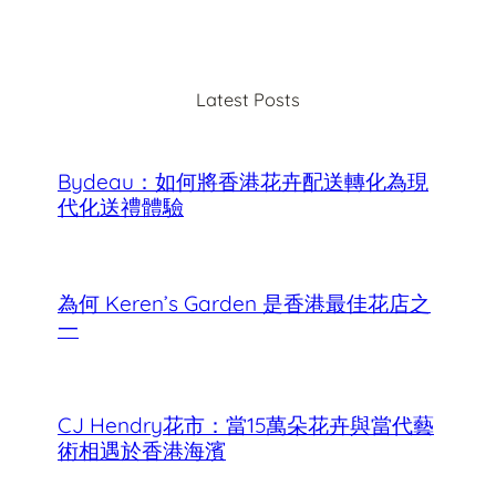
a
r
c
Latest Posts
h
Bydeau：如何將香港花卉配送轉化為現
代化送禮體驗
為何 Keren’s Garden 是香港最佳花店之
一
CJ Hendry花市：當15萬朵花卉與當代藝
術相遇於香港海濱