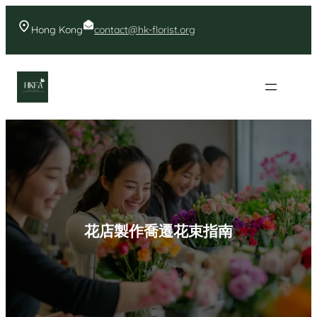
Skip
to
Hong Kong
contact@hk-florist.org
content
香港花店- 首頁花店推薦
花店製作喬遷花束指南