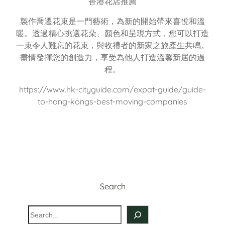
香港花店推薦
製作喬遷花束是一門藝術，為新的開始帶來喜悅和溫
暖。透過精心挑選花朵、顏色和呈現方式，您可以打造
一束令人難忘的花束，與收禮者的新家之旅產生共鳴。
盡情發揮您的創造力，享受為他人打造溫馨新居的過
程。
https://www.hk-cityguide.com/expat-guide/guide-
to-hong-kongs-best-moving-companies
Search
S
e