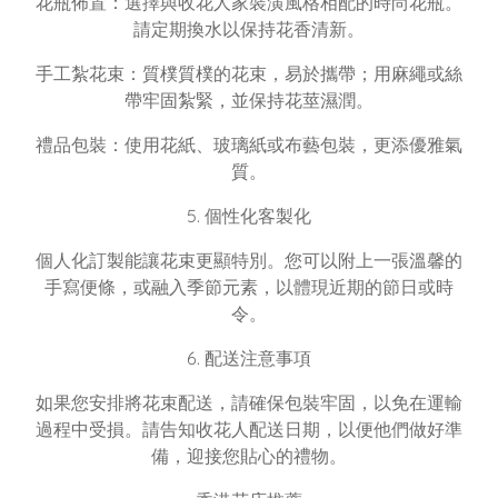
花瓶佈置：選擇與收花人家裝潢風格相配的時尚花瓶。
請定期換水以保持花香清新。
手工紮花束：質樸質樸的花束，易於攜帶；用麻繩或絲
帶牢固紮緊，並保持花莖濕潤。
禮品包裝：使用花紙、玻璃紙或布藝包裝，更添優雅氣
質。
5. 個性化客製化
個人化訂製能讓花束更顯特別。您可以附上一張溫馨的
手寫便條，或融入季節元素，以體現近期的節日或時
令。
6. 配送注意事項
如果您安排將花束配送，請確保包裝牢固，以免在運輸
過程中受損。請告知收花人配送日期，以便他們做好準
備，迎接您貼心的禮物。