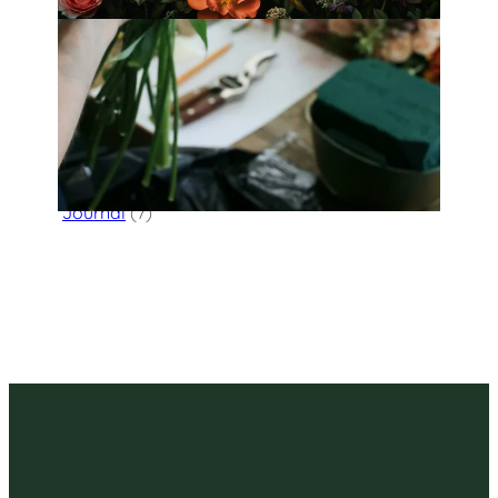
Categories
Flower Delivery
(123)
HK Florist Directory
(30)
Journal
(7)