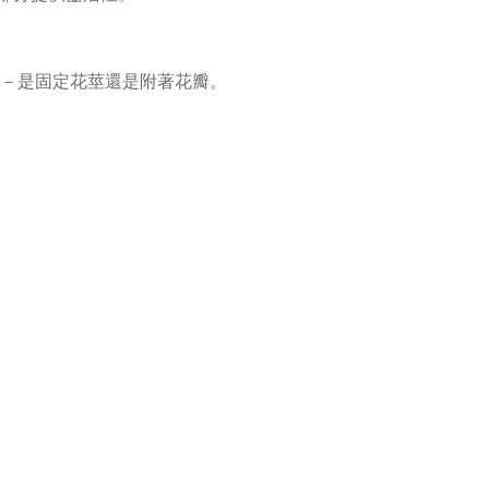
－是固定花莖還是附著花瓣。