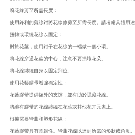
將花線剪至所需長度：
使用鋒利的剪線鉗將花線修剪至所需長度。請考慮具體用途
扭轉或環繞花線以固定：
對於花莖，使用鉗子在花線的一端做一個小環。
將花線穿過花莖的中心，注意不要損壞花朵。
將花線纏繞自身以固定到位。
使用花藝膠帶增強穩定性：
花藝膠帶提供額外的支撐，並有助於隱藏花線。
將纏有膠帶的花線纏繞在花莖或其他花卉元素上。
根據需要彎曲和塑形花線：
花藝膠帶具有柔韌性。彎曲花線以達到所需的形狀或角度。