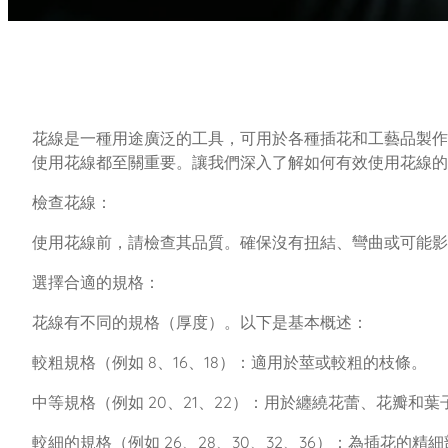
花線是一種用途廣泛的工具，可用於各種插花和工藝品製作
使用花線都至關重要。讓我們深入了解如何有效使用花線的
檢查花線：
使用花線前，請檢查其品質。確保沒有扭結、彎曲或可能影
選擇合適的規格：
花線有不同的規格（厚度）。以下是基本概述：
較粗規格（例如 8、16、18）：適用於莖或較粗的枝條。
中等規格（例如 20、21、22）：用於纏繞花蕾、花瓣和葉
較細的規格（例如 26、28、30、32、36）：為插花的精