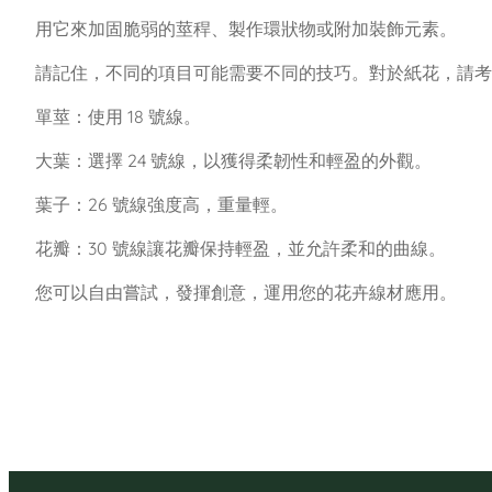
用它來加固脆弱的莖稈、製作環狀物或附加裝飾元素。
請記住，不同的項目可能需要不同的技巧。對於紙花，請考
單莖：使用 18 號線。
大葉：選擇 24 號線，以獲得柔韌性和輕盈的外觀。
葉子：26 號線強度高，重量輕。
花瓣：30 號線讓花瓣保持輕盈，並允許柔和的曲線。
您可以自由嘗試，發揮創意，運用您的花卉線材應用。