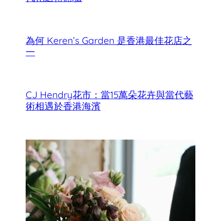
為何 Keren’s Garden 是香港最佳花店之
一
CJ Hendry花市：當15萬朵花卉與當代藝
術相遇於香港海濱
香港母親節最佳花店