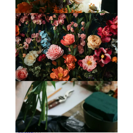
Fleurology by H.：奢華花藝工作室
Categories
Flower Delivery
(123)
HK Florist Directory
(30)
Journal
(7)