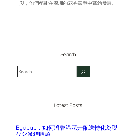
與，他們都能在深圳的花卉競爭中蓬勃發展。
Search
S
e
a
r
c
Latest Posts
h
Bydeau：如何將香港花卉配送轉化為現
代化送禮體驗