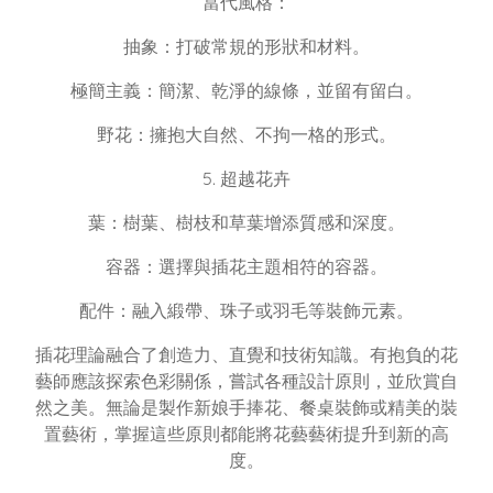
當代風格：
抽象：打破常規的形狀和材料。
極簡主義：簡潔、乾淨的線條，並留有留白。
野花：擁抱大自然、不拘一格的形式。
5. 超越花卉
葉：樹葉、樹枝和草葉增添質感和深度。
容器：選擇與插花主題相符的容器。
配件：融入緞帶、珠子或羽毛等裝飾元素。
插花理論融合了創造力、直覺和技術知識。有抱負的花
藝師應該探索色彩關係，嘗試各種設計原則，並欣賞自
然之美。無論是製作新娘手捧花、餐桌裝飾或精美的裝
置藝術，掌握這些原則都能將花藝藝術提升到新的高
度。