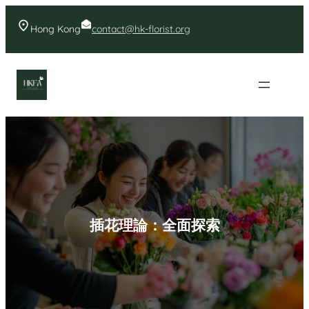
Skip
to
Hong Kong
contact@hk-florist.org
content
香港花店- 首頁花店推薦
插花理論：全面探索