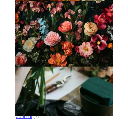
Fleurology by H.：奢華花藝工作室
Categories
Flower Delivery
(123)
HK Florist Directory
(30)
Journal
(7)