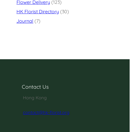
Flower Delivery
(123)
HK Florist Directory
(30)
Journal
(7)
Contact Us
Hong Kong
contact@hk-florist.org