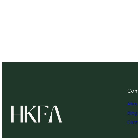
Com
Abou
Blog
Cont