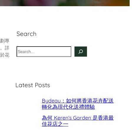
Search
劃專
。詳
S
於花
e
a
r
c
Latest Posts
h
Bydeau：如何將香港花卉配送
轉化為現代化送禮體驗
為何 Keren’s Garden 是香港最
佳花店之一