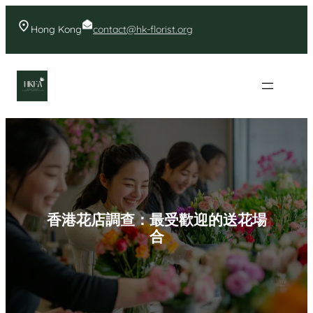
Skip
to
Hong Kong
contact@hk-florist.org
content
香港花店- 首頁花店推薦
香港花店調查：最受歡迎的送花場
合