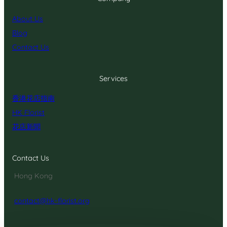
About Us
Blog
Contact Us
Services
香港花店指南
HK Florist
花店新聞
Contact Us
Hong Kong
contact@hk-florist.org