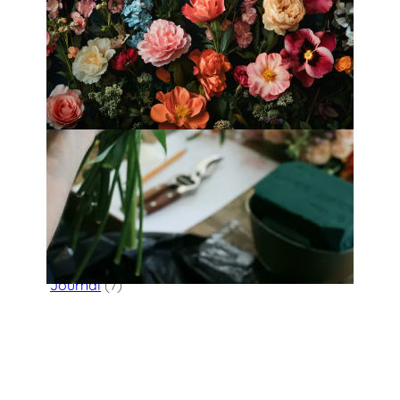
Fleurology by H.：奢華花藝工作室
Categories
Flower Delivery
(123)
HK Florist Directory
(30)
Journal
(7)