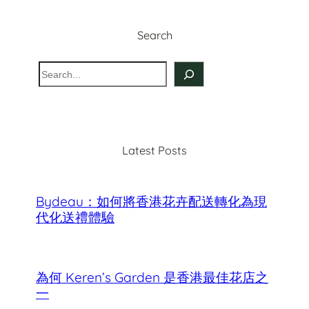
Search
S
e
a
r
c
Latest Posts
h
Bydeau：如何將香港花卉配送轉化為現
代化送禮體驗
為何 Keren’s Garden 是香港最佳花店之
一