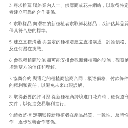
3. 尋求推薦 聯絡業內人士、供應商或花卉網絡，以取得
者建立可靠的合作關係。
4. 索取樣品 向潛在的新種植者索取鮮花樣品，以評估其
保其符合您的標準。
5. 建立直接溝通 與選定的種植者建立直接溝通，討論價
及任何潛在挑戰。
6. 參觀種植商設施 盡可能安排參觀新種植商的設施，觀
增進雙方的信任和理解。
7. 協商合約 與選定的種植商協商合同，概述價格、付款
的權利和責任，以避免未來出現誤解。
8. 取得必要的許可證 從新種植商跨境進口花卉時，確保
文件，以促進交易順利進行。
9. 績效監控 定期監控新種植者在產品品質、一致性、及
作，逐步改善合作關係。