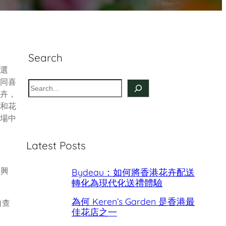
Search
選
同喜
S
卉，
e
和花
a
場中
r
c
Latest Posts
h
新興
Bydeau：如何將香港花卉配送
轉化為現代化送禮體驗
為何 Keren’s Garden 是香港最
自查
佳花店之一