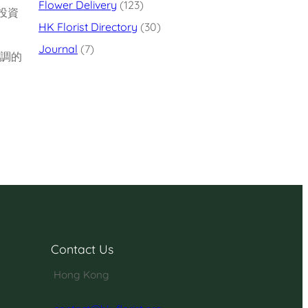
Flower Delivery
(123)
投資
HK Florist Directory
(30)
Journal
(7)
調的
Contact Us
Hong Kong