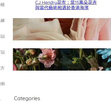
CJ Hendry花市：當15萬朵花卉
種植
與當代藝術相遇於香港海濱
以確
香港母親節最佳花店
表以
可以
Fleurology by H.：奢華花藝工
作室
雙方
證和
Categories
合