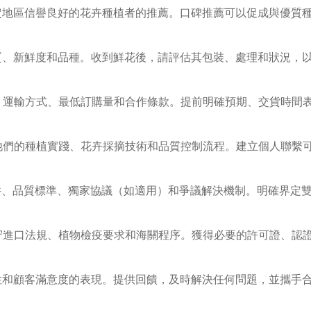
特定地區信譽良好的花卉種植者的推薦。口碑推薦可以促成與優質
品質、新鮮度和品種。收到鮮花後，請評估其包裝、處理和狀況，
格、運輸方式、最低訂購量和合作條款。提前明確預期、交貨時間
察他們的種植實踐、花卉採摘技術和品質控制流程。建立個人聯繫
條件、品質標準、獨家協議（如適用）和爭議解決機制。明確界定
遵守進口法規、植物檢疫要求和海關程序。獲得必要的許可證、認
時性和顧客滿意度的表現。提供回饋，及時解決任何問題，並攜手