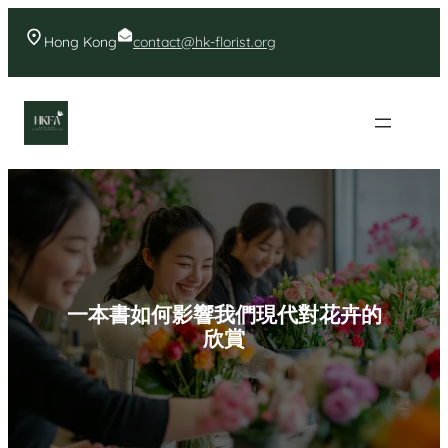
Skip
to
Hong Kong
contact@hk-florist.org
content
香港花店- 首頁花店推薦
一本書如何影響我們現代對花卉的
欣賞