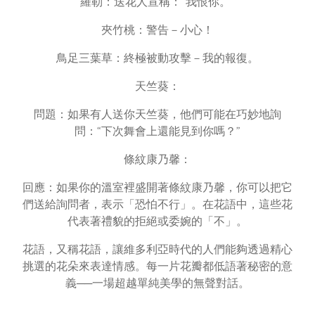
羅勒：送花人宣稱：“我恨你。”
夾竹桃：警告－小心！
鳥足三葉草：終極被動攻擊－我的報復。
天竺葵：
問題：如果有人送你天竺葵，他們可能在巧妙地詢
問：“下次舞會上還能見到你嗎？”
條紋康乃馨：
回應：如果你的溫室裡盛開著條紋康乃馨，你可以把它
們送給詢問者，表示「恐怕不行」。在花語中，這些花
代表著禮貌的拒絕或委婉的「不」。
花語，又稱花語，讓維多利亞時代的人們能夠透過精心
挑選的花朵來表達情感。每一片花瓣都低語著秘密的意
義──一場超越單純美學的無聲對話。