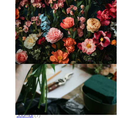
Fleurology by H.：奢華花藝工作室
Categories
Flower Delivery
(123)
HK Florist Directory
(30)
Journal
(7)