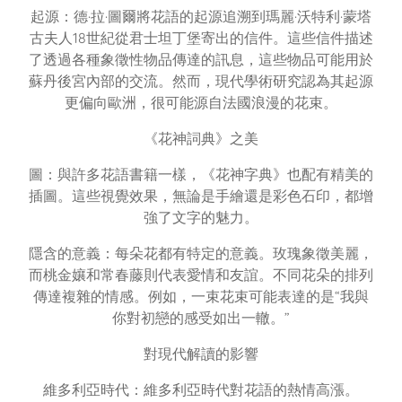
起源：德·拉·圖爾將花語的起源追溯到瑪麗·沃特利·蒙塔
古夫人18世紀從君士坦丁堡寄出的信件。這些信件描述
了透過各種象徵性物品傳達的訊息，這些物品可能用於
蘇丹後宮內部的交流。然而，現代學術研究認為其起源
更偏向歐洲，很可能源自法國浪漫的花束。
《花神詞典》之美
圖：與許多花語書籍一樣，《花神字典》也配有精美的
插圖。這些視覺效果，無論是手繪還是彩色石印，都增
強了文字的魅力。
隱含的意義：每朵花都有特定的意義。玫瑰象徵美麗，
而桃金孃和常春藤則代表愛情和友誼。不同花朵的排列
傳達複雜的情感。例如，一束花束可能表達的是“我與
你對初戀的感受如出一轍。”
對現代解讀的影響
維多利亞時代：維多利亞時代對花語的熱情高漲。