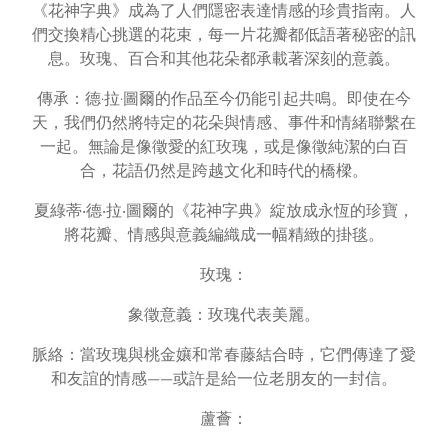
《花神字典》成為了人們隱密表達情感的珍貴指南。人
們交換精心挑選的花束，每一片花瓣都低語著秘密的訊
息。玫瑰、百合和其他花朵都承載著深刻的意義。
傳承：德·拉·圖爾的作品至今仍能引起共鳴。即使在今
天，我們仍然將特定的花朵與情感、事件和情緒聯繫在
一起。無論是像徵愛的紅玫瑰，或是像徵純潔的白百
合，花語仍然是跨越文化和時代的橋樑。
夏綠蒂‧德‧拉‧圖爾的《花神字典》綻放成永恆的珍寶，
將花瓣、情感與意義編織成一幅精緻的掛毯。
玫瑰：
象徵意義：玫瑰代表美麗。
脈絡：當玫瑰與桃金孃和常春藤結合時，它們傳達了愛
和友誼的情感——或許是給一位老朋友的一封信。
蘆薈：