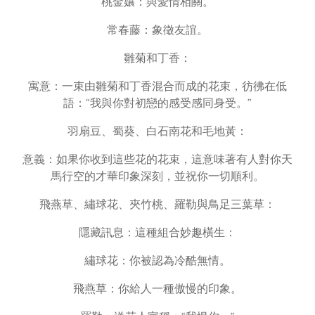
桃金孃：與愛情相關。
常春藤：象徵友誼。
雛菊和丁香：
寓意：一束由雛菊和丁香混合而成的花束，彷彿在低
語：“我與你對初戀的感受感同身受。”
羽扇豆、蜀葵、白石南花和毛地黃：
意義：如果你收到這些花的花束，這意味著有人對你天
馬行空的才華印象深刻，並祝你一切順利。
飛燕草、繡球花、夾竹桃、羅勒與鳥足三葉草：
隱藏訊息：這種組合妙趣橫生：
繡球花：你被認為冷酷無情。
飛燕草：你給人一種傲慢的印象。