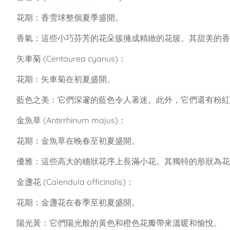
花期：香雪球整個夏季盛開。
香氣：這些小巧芬芳的花朵簇擁成精緻的花簇。其甜美的香
矢車菊 (Centaurea cyanus)：
花期：矢車菊在初夏盛開。
藍色之美：它們深邃的藍色令人著迷。此外，它們還有粉紅
金魚草 (Antirrhinum majus)：
花期：金魚草在晚春至初夏盛開。
優雅：這些高大的穗狀花序上長滿小花。其獨特的形狀為花
金盞花 (Calendula officinalis)：
花期：金盞花在春季至初夏盛開。
陽光黃：它們陽光般的黃色和橙色花瓣帶來溫暖和愉悅。