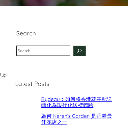
Search
S
e
a
r
思妙
c
Latest Posts
h
Bydeau：如何將香港花卉配送
轉化為現代化送禮體驗
為何 Keren’s Garden 是香港最
佳花店之一