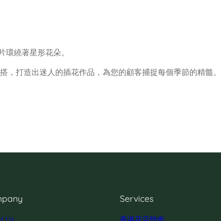
葉片環繞著星形花朵。
搭，打造出迷人的插花作品，為您的顧客捕捉每個季節的精髓。
pany
Services
t Us
香港花店指南