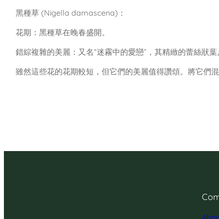
黑種草 (Nigella damascena)：
花期：黑種草在晚春盛開。
錯綜複雜的美麗：又名“迷霧中的愛戀”，其精緻的蕾絲狀
雖然這些花的花期較短，但它們的美麗值得讚頌。將它們混
Com
Abou