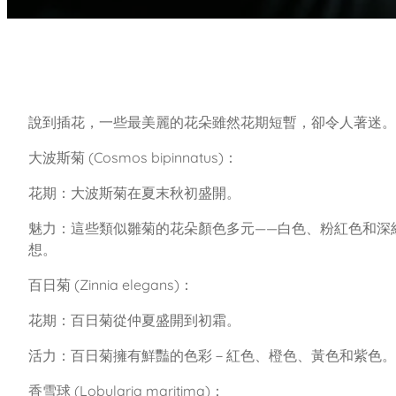
說到插花，一些最美麗的花朵雖然花期短暫，卻令人著迷。
大波斯菊 (Cosmos bipinnatus)：
花期：大波斯菊在夏末秋初盛開。
魅力：這些類似雛菊的花朵顏色多元——白色、粉紅色和深
想。
百日菊 (Zinnia elegans)：
花期：百日菊從仲夏盛開到初霜。
活力：百日菊擁有鮮豔的色彩－紅色、橙色、黃色和紫色。
香雪球 (Lobularia maritima)：