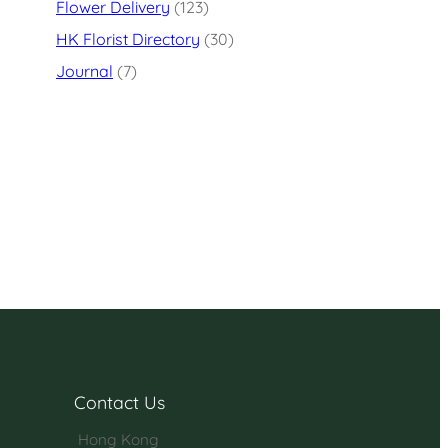
Flower Delivery
(123)
HK Florist Directory
(30)
Journal
(7)
Contact Us
Hong Kong