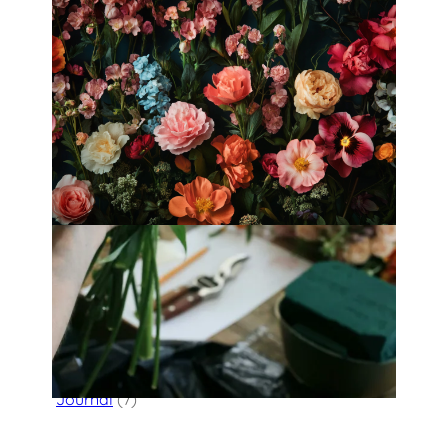
Fleurology by H.：奢華花藝工作室
Categories
Flower Delivery
(123)
HK Florist Directory
(30)
Journal
(7)