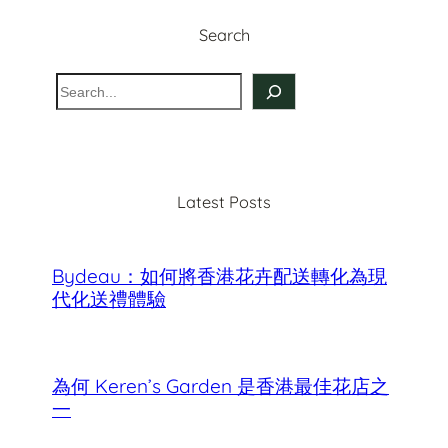
Search
S
e
a
r
c
Latest Posts
h
Bydeau：如何將香港花卉配送轉化為現
代化送禮體驗
為何 Keren’s Garden 是香港最佳花店之
一