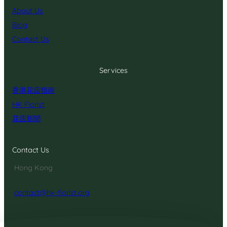
About Us
Blog
Contact Us
Services
香港花店指南
HK Florist
花店新聞
Contact Us
Hong Kong
contact@hk-florist.org