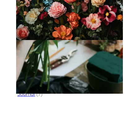
Fleurology by H.：奢華花藝工作室
Categories
Flower Delivery
(123)
HK Florist Directory
(30)
Journal
(7)